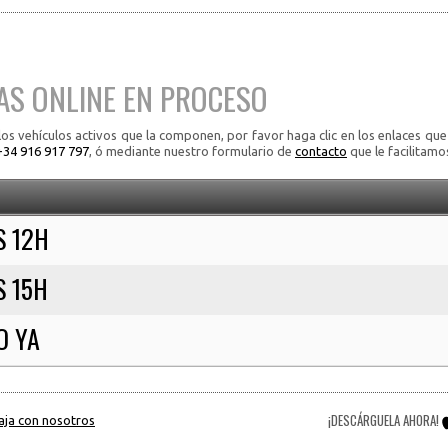
AS ONLINE EN PROCESO
os vehículos activos que la componen, por favor haga clic en los enlaces que
+34 916 917 797
, ó mediante nuestro formulario de
contacto
que le facilitamo
S 12H
S 15H
O YA
¡DESCÁRGUELA AHORA!
aja con nosotros