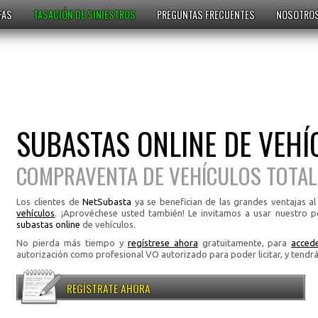
FAS
TASACIÓN DE SINIESTROS
PREGUNTAS FRECUENTES
NOSOTRO
SUBASTAS ONLINE DE VEHÍ
COMPRAVENTA DE VEHÍCULOS TOTA
Los clientes de
NetSubasta
ya se benefician de las grandes ventajas al
vehículos
. ¡Aprovéchese usted también! Le invitamos a usar nuestro p
subastas online
de vehículos.
No pierda más tiempo y
regístrese ahora
gratuitamente, para
acced
autorización como profesional VO autorizado para poder licitar, y tendr
REGÍSTRATE AHORA