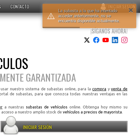
S
CONTACTO
INICIAR SESIÓN
La subasta a la que ha intentado
acceder anteriormente, no se
encuentra disponible actualmente.
¡SÍGANOS AHORA!
CULOS
LMENTE GARANTIZADA
 usar nuestro sistema de subastas online, para la
compra
y
venta de
ortal de subastas, para que conozca todas nuestras ventajas en las
er
a nuestras
subastas de vehículos
online. Obtenga hoy mismo su
á acceso a nuestro amplio stock de
vehículos a precios de mayorista
.
INICIAR SESIÓN