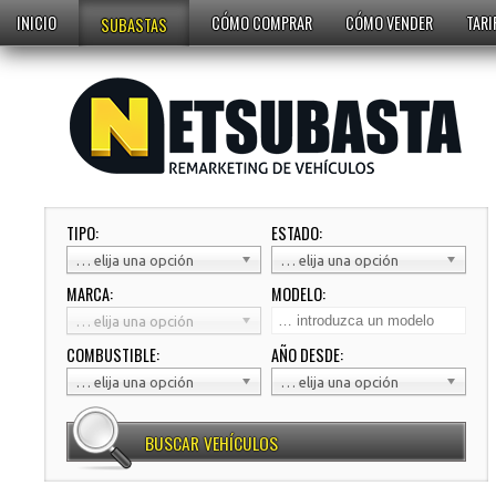
INICIO
CÓMO COMPRAR
CÓMO VENDER
TARI
SUBASTAS
TIPO:
ESTADO:
… elija una opción
… elija una opción
MARCA:
MODELO:
… elija una opción
COMBUSTIBLE:
AÑO DESDE:
… elija una opción
… elija una opción
BUSCAR VEHÍCULOS