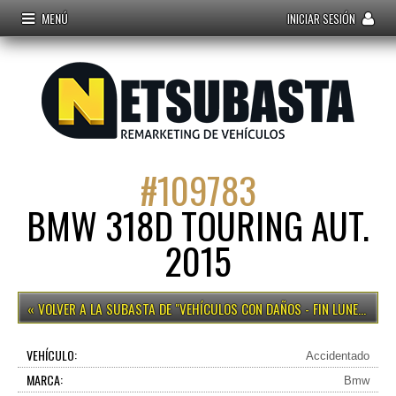
MENÚ
INICIAR SESIÓN
#
109783
BMW 318D TOURING AUT.
2015
VEHÍCULOS CON DAÑOS - FIN LUNES 12H
VEHÍCULO:
Accidentado
MARCA:
Bmw