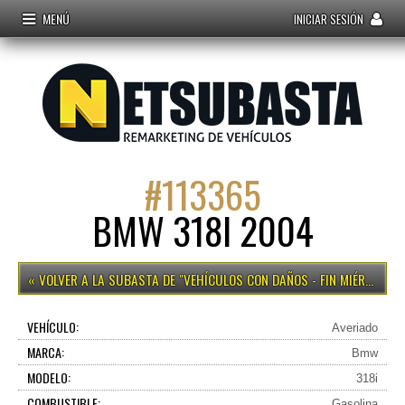
MENÚ
INICIAR SESIÓN
#
113365
BMW 318I 2004
VEHÍCULOS CON DAÑOS - FIN MIÉRCOLES 15H
VEHÍCULO:
Averiado
MARCA:
Bmw
MODELO:
318i
COMBUSTIBLE:
Gasolina