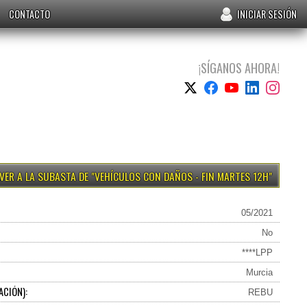
CONTACTO
INICIAR SESIÓN
¡SÍGANOS AHORA!
VEHÍCULOS CON DAÑOS - FIN MARTES 12H
05/2021
No
****LPP
Murcia
ACIÓN):
REBU