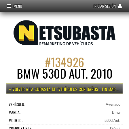
MENÚ
INICIAR SESIÓN
#
134926
BMW 530D AUT. 2010
VEHÍCULOS CON DAÑOS - FIN MARTES 12H
VEHÍCULO:
Averiado
MARCA:
Bmw
MODELO:
530d Aut.
COMBUSTIBLE:
Diésel