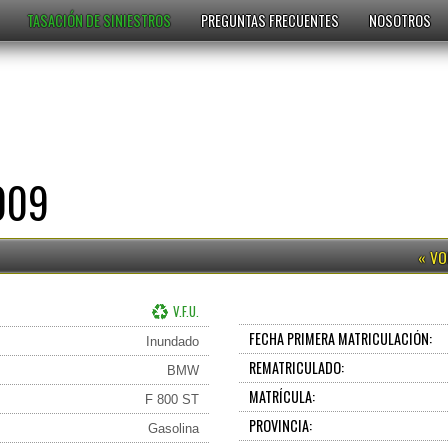
TASACIÓN DE SINIESTROS
PREGUNTAS FRECUENTES
NOSOTROS
009
V.F.U.
FECHA PRIMERA MATRICULACIÓN:
Inundado
REMATRICULADO:
BMW
MATRÍCULA:
F 800 ST
PROVINCIA:
Gasolina