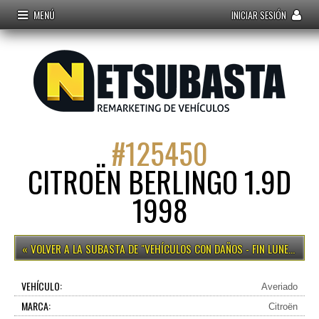
MENÚ
INICIAR SESIÓN
#
125450
CITROËN BERLINGO 1.9D
1998
VEHÍCULOS CON DAÑOS - FIN LUNES 15H
VEHÍCULO:
Averiado
MARCA:
Citroën