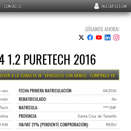
CONTACTO
INICIAR SESIÓN
¡SÍGANOS AHORA!
4 1.2 PURETECH 2016
VEHÍCULOS CON DAÑOS - CÓMPRALO YA
FECHA PRIMERA MATRICULACIÓN:
e uso
04/2016
REMATRICULADO:
troën
No
MATRÍCULA:
eTech
****JNP
PROVINCIA:
olina
Santa Cruz de Tenerife
IVA/VAT 21% (PENDIENTE COMPROBACIÓN):
0 KM
REBU