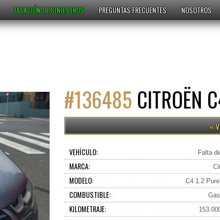
TASACIÓN DE SINIESTROS
PREGUNTAS FRECUENTES
NOSOTROS
#
136485
CITROËN C
VEHÍCULO:
Falta d
MARCA:
Ci
MODELO:
C4 1.2 Pur
COMBUSTIBLE:
Gas
KILOMETRAJE:
153.00