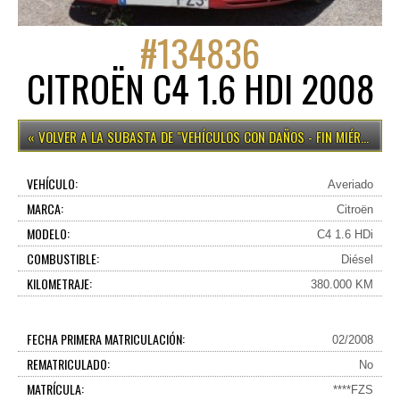
#
134836
CITROËN C4 1.6 HDI 2008
VEHÍCULOS CON DAÑOS - FIN MIÉRCOLES 15H
VEHÍCULO:
Averiado
MARCA:
Citroën
MODELO:
C4 1.6 HDi
COMBUSTIBLE:
Diésel
KILOMETRAJE:
380.000 KM
FECHA PRIMERA MATRICULACIÓN:
02/2008
REMATRICULADO:
No
MATRÍCULA:
****FZS