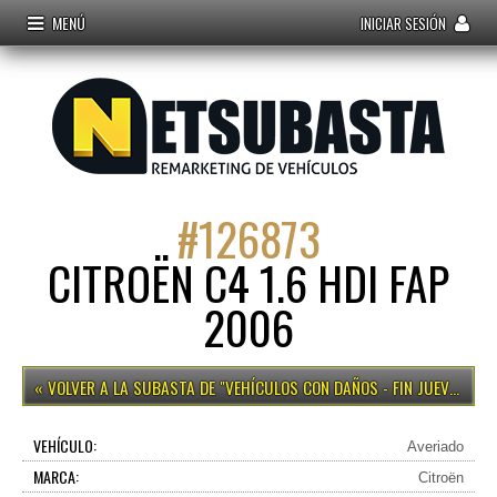
MENÚ
INICIAR SESIÓN
#
126873
CITROËN C4 1.6 HDI FAP
2006
VEHÍCULOS CON DAÑOS - FIN JUEVES 15H
VEHÍCULO:
Averiado
MARCA:
Citroën