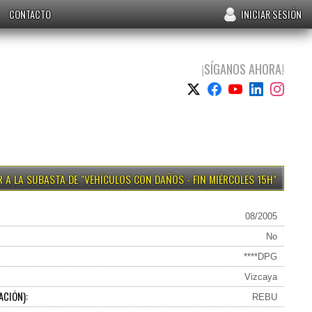
CONTACTO
INICIAR SESIÓN
¡SÍGANOS AHORA!
VEHÍCULOS CON DAÑOS - FIN MIÉRCOLES 15H
08/2005
No
****DPG
Vizcaya
ACIÓN):
REBU