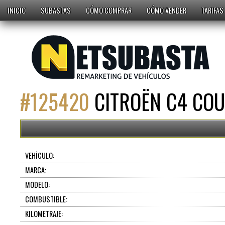
INICIO
SUBASTAS
CÓMO COMPRAR
CÓMO VENDER
TARIFAS
#
125420
CITROËN C4 COUP
VEHÍCULO:
MARCA:
MODELO:
COMBUSTIBLE:
KILOMETRAJE: