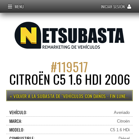
MENÚ
INICIAR SESIÓN
#
119517
CITROËN C5 1.6 HDI 2006
VEHÍCULOS CON DAÑOS - FIN LUNES 15H
VEHÍCULO:
Averiado
MARCA:
Citroën
MODELO:
C5 1.6 HDi
COMBUSTIBLE:
Diésel