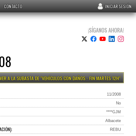
CONTACTO
INICIAR SESIÓN
¡SÍGANOS AHORA!
008
VEHÍCULOS CON DAÑOS - FIN MARTES 12H
11/2008
No
****GJM
Albacete
ACIÓN):
REBU