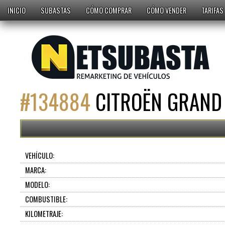
INICIO
SUBASTAS
CÓMO COMPRAR
CÓMO VENDER
TARIFAS
#
134884
CITROËN GRAND 
VEHÍCULO:
MARCA:
MODELO:
COMBUSTIBLE:
KILOMETRAJE: