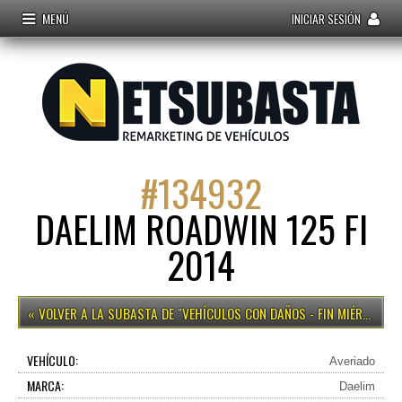
MENÚ
INICIAR SESIÓN
#
134932
DAELIM ROADWIN 125 FI
2014
VEHÍCULOS CON DAÑOS - FIN MIÉRCOLES 15H
VEHÍCULO:
Averiado
MARCA:
Daelim