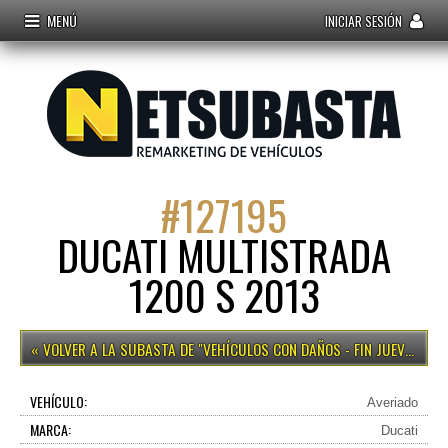
MENÚ
INICIAR SESIÓN
#
127195
DUCATI MULTISTRADA
1200 S 2013
VEHÍCULOS CON DAÑOS - FIN JUEVES 12H
VEHÍCULO:
Averiado
MARCA:
Ducati