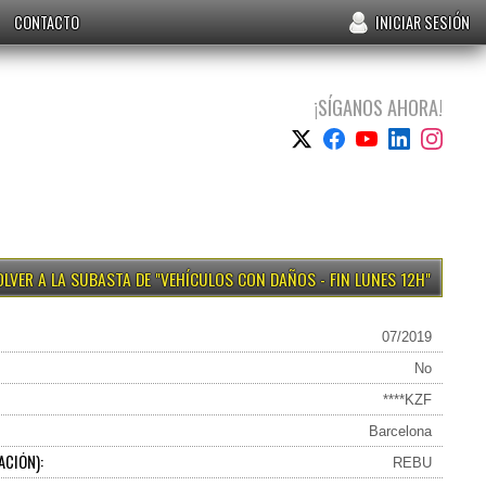
CONTACTO
INICIAR SESIÓN
¡SÍGANOS AHORA!
VEHÍCULOS CON DAÑOS - FIN LUNES 12H
07/2019
No
****KZF
Barcelona
ACIÓN):
REBU