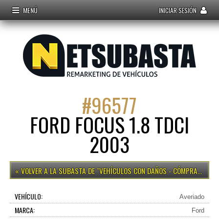
MENÚ
INICIAR SESIÓN
#
96577
FORD FOCUS 1.8 TDCI
2003
VEHÍCULOS CON DAÑOS - CÓMPRALO YA
VEHÍCULO:
Averiado
MARCA:
Ford