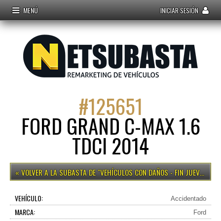
MENÚ
INICIAR SESIÓN
#
125651
FORD GRAND C-MAX 1.6
TDCI 2014
VEHÍCULOS CON DAÑOS - FIN JUEVES 12H
VEHÍCULO:
Accidentado
MARCA:
Ford