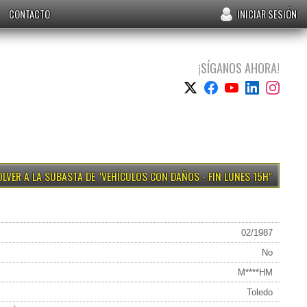
CONTACTO
INICIAR SESIÓN
¡SÍGANOS AHORA!
VEHÍCULOS CON DAÑOS - FIN LUNES 15H
02/1987
No
M****HM
Toledo