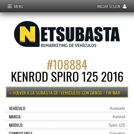
MENÚ
INICIAR SESIÓN
#
108884
KENROD SPIRO 125 2016
VEHÍCULOS CON DAÑOS - FIN MARTES 15H
VEHÍCULO:
Averiado
MARCA:
Kenrod
MODELO:
Spiro 125
COMBUSTIBLE:
Gasolina