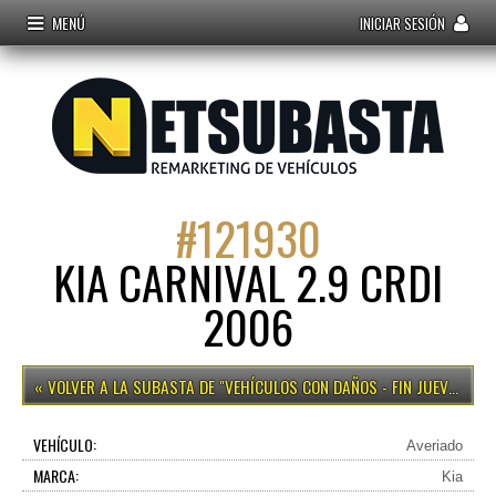
MENÚ
INICIAR SESIÓN
#
121930
KIA CARNIVAL 2.9 CRDI
2006
VEHÍCULOS CON DAÑOS - FIN JUEVES 15H
VEHÍCULO:
Averiado
MARCA:
Kia