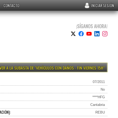
CONTACTO
INICIAR SESIÓN
¡SÍGANOS AHORA!
VEHÍCULOS CON DAÑOS - FIN VIERNES 15H
07/2011
No
****HFG
Cantabria
ACIÓN):
REBU