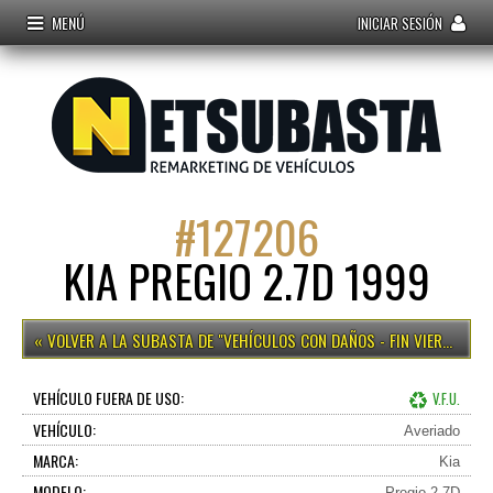
MENÚ
INICIAR SESIÓN
#
127206
KIA PREGIO 2.7D 1999
VEHÍCULOS CON DAÑOS - FIN VIERNES 15H
VEHÍCULO FUERA DE USO:
V.F.U.
VEHÍCULO:
Averiado
MARCA:
Kia
MODELO:
Pregio 2.7D