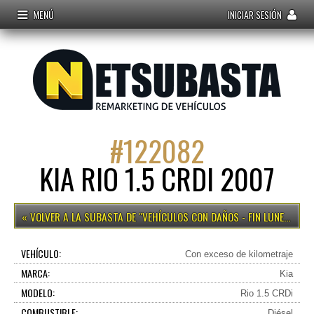
MENÚ
INICIAR SESIÓN
#
122082
KIA RIO 1.5 CRDI 2007
VEHÍCULOS CON DAÑOS - FIN LUNES 15H
VEHÍCULO:
Con exceso de kilometraje
MARCA:
Kia
MODELO:
Rio 1.5 CRDi
COMBUSTIBLE:
Diésel