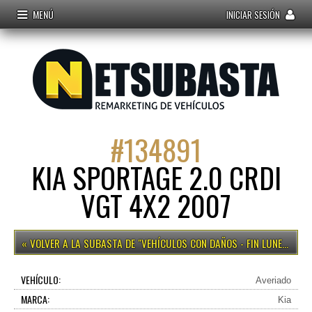
MENÚ
INICIAR SESIÓN
#
134891
KIA SPORTAGE 2.0 CRDI
VGT 4X2 2007
VEHÍCULOS CON DAÑOS - FIN LUNES 15H
VEHÍCULO:
Averiado
MARCA:
Kia