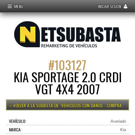
MENÚ
INICIAR SESIÓN
#
103127
KIA SPORTAGE 2.0 CRDI
VGT 4X4 2007
VEHÍCULOS CON DAÑOS - CÓMPRALO YA
VEHÍCULO:
Averiado
MARCA:
Kia