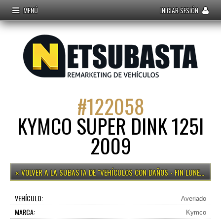
MENÚ
INICIAR SESIÓN
#
122058
KYMCO SUPER DINK 125I
2009
VEHÍCULOS CON DAÑOS - FIN LUNES 15H
VEHÍCULO:
Averiado
MARCA:
Kymco