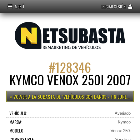
MENÚ
INICIAR SESIÓN
#
128346
KYMCO VENOX 250I 2007
VEHÍCULOS CON DAÑOS - FIN LUNES 15H
VEHÍCULO:
Averiado
MARCA:
Kymco
MODELO:
Venox 250i
COMBUSTIBLE:
Gasolina