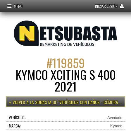
MENÚ
INICIAR SESIÓN
#
119859
KYMCO XCITING S 400
2021
VEHÍCULOS CON DAÑOS - CÓMPRALO YA
VEHÍCULO:
Averiado
MARCA:
Kymco