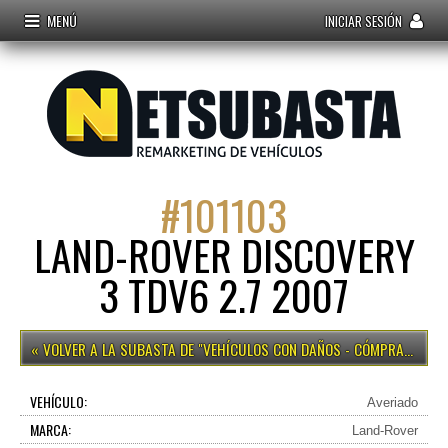
MENÚ
INICIAR SESIÓN
#
101103
LAND-ROVER DISCOVERY
3 TDV6 2.7 2007
VEHÍCULOS CON DAÑOS - CÓMPRALO YA
VEHÍCULO:
Averiado
MARCA:
Land-Rover