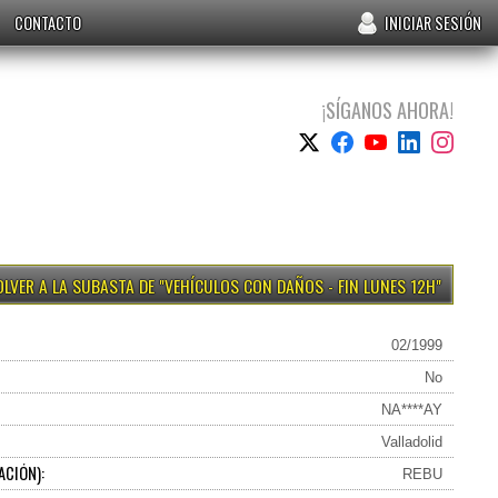
CONTACTO
INICIAR SESIÓN
¡SÍGANOS AHORA!
VEHÍCULOS CON DAÑOS - FIN LUNES 12H
02/1999
No
NA****AY
Valladolid
ACIÓN):
REBU