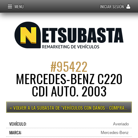
MENÚ
INICIAR SESIÓN
#
95422
MERCEDES-BENZ C220
CDI AUTO. 2003
VEHÍCULOS CON DAÑOS - CÓMPRALO YA
VEHÍCULO:
Averiado
MARCA:
Mercedes-Benz