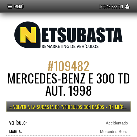
MENÚ
INICIAR SESIÓN
#
109482
MERCEDES-BENZ E 300 TD
AUT. 1998
VEHÍCULOS CON DAÑOS - FIN MIÉRCOLES 15H
VEHÍCULO:
Accidentado
MARCA:
Mercedes-Benz