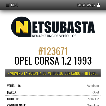
MENÚ
INICIAR SESIÓN
#
123671
OPEL CORSA 1.2 1993
VEHÍCULOS CON DAÑOS - FIN LUNES 15H
VEHÍCULO:
Averiado
MARCA:
Opel
MODELO:
Corsa 1.2
COMBUSTIBLE:
Gasolina