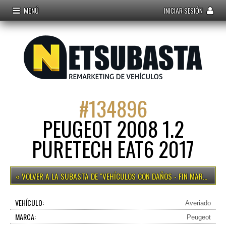
MENÚ
INICIAR SESIÓN
#
134896
PEUGEOT 2008 1.2
PURETECH EAT6 2017
VEHÍCULOS CON DAÑOS - FIN MARTES 12H
VEHÍCULO:
Averiado
MARCA:
Peugeot