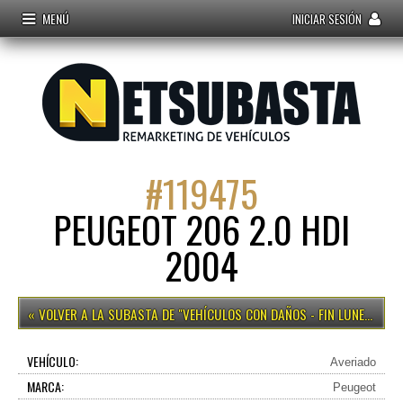
MENÚ
INICIAR SESIÓN
#
119475
PEUGEOT 206 2.0 HDI
2004
VEHÍCULOS CON DAÑOS - FIN LUNES 15H
VEHÍCULO:
Averiado
MARCA:
Peugeot