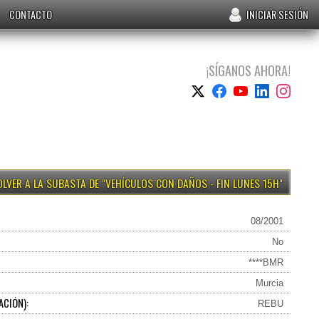
CONTACTO
INICIAR SESIÓN
¡SÍGANOS AHORA!
VEHÍCULOS CON DAÑOS - FIN LUNES 15H
08/2001
No
****BMR
Murcia
ACIÓN):
REBU