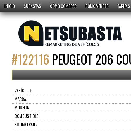
INICIO
SUBASTAS
CÓMO COMPRAR
CÓMO VENDER
TARIFAS
#
122116
PEUGEOT 206 COU
VEHÍCULO:
MARCA:
MODELO:
COMBUSTIBLE:
KILOMETRAJE: