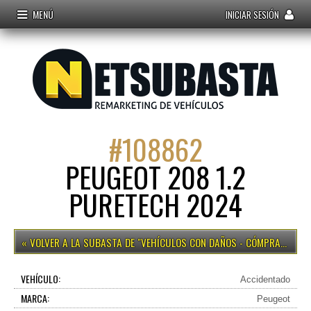
MENÚ
INICIAR SESIÓN
#
108862
PEUGEOT 208 1.2
PURETECH 2024
VEHÍCULOS CON DAÑOS - CÓMPRALO YA
VEHÍCULO:
Accidentado
MARCA:
Peugeot