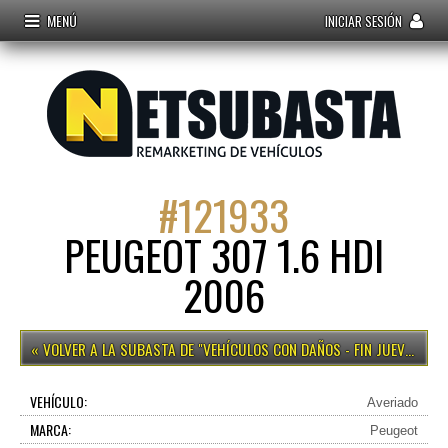
MENÚ
INICIAR SESIÓN
#
121933
PEUGEOT 307 1.6 HDI
2006
VEHÍCULOS CON DAÑOS - FIN JUEVES 15H
VEHÍCULO:
Averiado
MARCA:
Peugeot