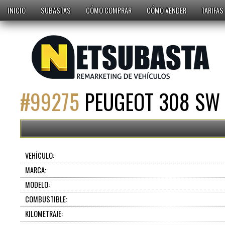
INICIO
SUBASTAS
CÓMO COMPRAR
CÓMO VENDER
TARIFAS
#
99275
PEUGEOT 308 SW 
VEHÍCULO:
MARCA:
MODELO:
COMBUSTIBLE:
KILOMETRAJE: