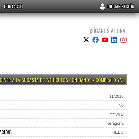
CONTACTO
INICIAR SESIÓN
¡SÍGANOS AHORA!
VEHÍCULOS CON DAÑOS - CÓMPRALO YA
11/2016
No
****JVD
Tarragona
ACIÓN):
REBU