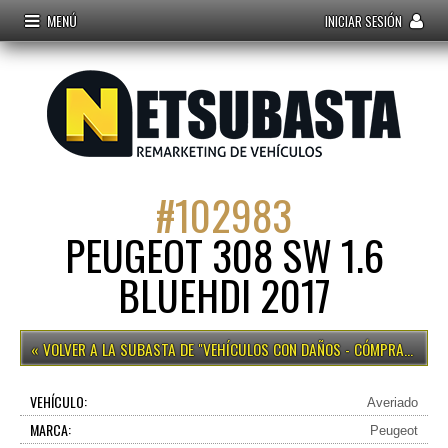
MENÚ
INICIAR SESIÓN
#
102983
PEUGEOT 308 SW 1.6
BLUEHDI 2017
VEHÍCULOS CON DAÑOS - CÓMPRALO YA
VEHÍCULO:
Averiado
MARCA:
Peugeot