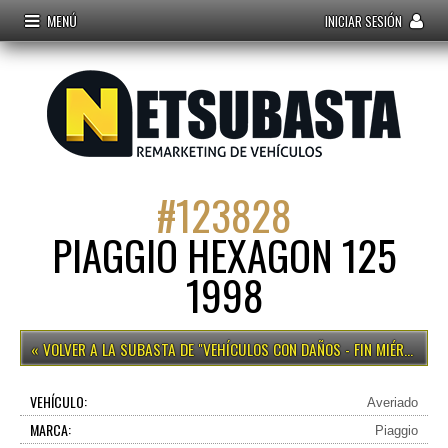
MENÚ
INICIAR SESIÓN
#
123828
PIAGGIO HEXAGON 125
1998
VEHÍCULOS CON DAÑOS - FIN MIÉRCOLES 15H
VEHÍCULO:
Averiado
MARCA:
Piaggio