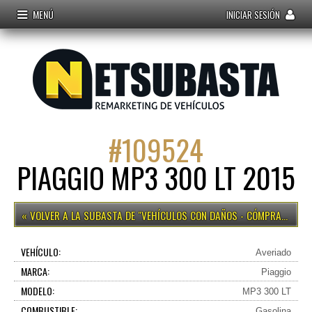
MENÚ
INICIAR SESIÓN
#
109524
PIAGGIO MP3 300 LT 2015
VEHÍCULOS CON DAÑOS - CÓMPRALO YA
VEHÍCULO:
Averiado
MARCA:
Piaggio
MODELO:
MP3 300 LT
COMBUSTIBLE:
Gasolina