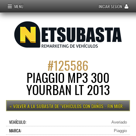
MENÚ
INICIAR SESIÓN
#
125586
PIAGGIO MP3 300
YOURBAN LT 2013
VEHÍCULOS CON DAÑOS - FIN MIÉRCOLES 15H
VEHÍCULO:
Averiado
MARCA:
Piaggio