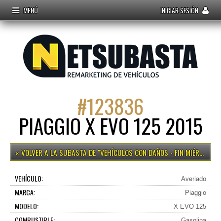
MENÚ
INICIAR SESIÓN
#
123836
PIAGGIO X EVO 125 2015
VEHÍCULOS CON DAÑOS - FIN MIÉRCOLES 15H
VEHÍCULO:
Averiado
MARCA:
Piaggio
MODELO:
X EVO 125
COMBUSTIBLE:
Gasolina