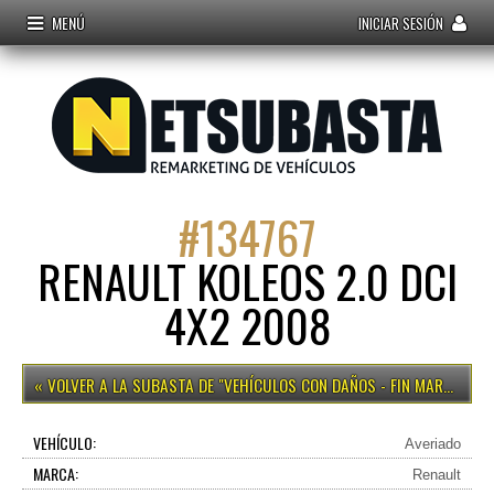
MENÚ
INICIAR SESIÓN
#
134767
RENAULT KOLEOS 2.0 DCI
4X2 2008
VEHÍCULOS CON DAÑOS - FIN MARTES 15H
VEHÍCULO:
Averiado
MARCA:
Renault