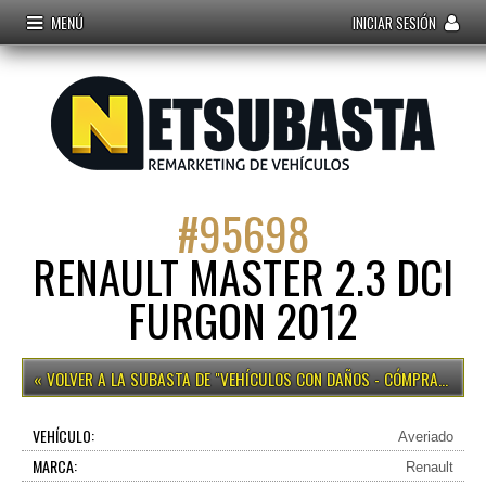
MENÚ
INICIAR SESIÓN
#
95698
RENAULT MASTER 2.3 DCI
FURGON 2012
VEHÍCULOS CON DAÑOS - CÓMPRALO YA
VEHÍCULO:
Averiado
MARCA:
Renault