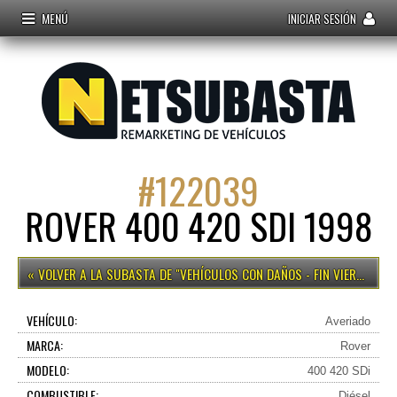
MENÚ
INICIAR SESIÓN
#
122039
ROVER 400 420 SDI 1998
VEHÍCULOS CON DAÑOS - FIN VIERNES 15H
VEHÍCULO:
Averiado
MARCA:
Rover
MODELO:
400 420 SDi
COMBUSTIBLE:
Diésel