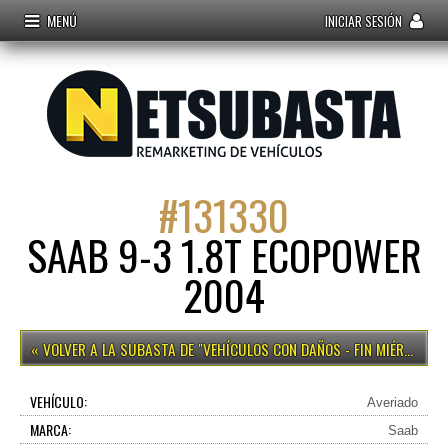
MENÚ
INICIAR SESIÓN
#
131330
SAAB 9-3 1.8T ECOPOWER
2004
VEHÍCULOS CON DAÑOS - FIN MIÉRCOLES 15H
VEHÍCULO:
Averiado
MARCA:
Saab