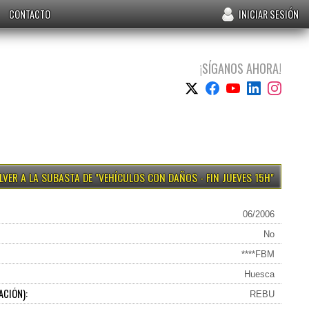
CONTACTO
INICIAR SESIÓN
¡SÍGANOS AHORA!
VEHÍCULOS CON DAÑOS - FIN JUEVES 15H
06/2006
No
****FBM
Huesca
ACIÓN):
REBU